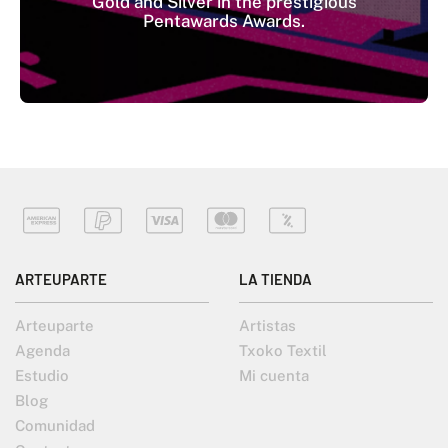
Gold and Silver in the prestigious
Pentawards Awards.​​​​​​​
ARTEUPARTE
LA TIENDA
Arteuparte
Artistas
Agenda
Txoko Textil
Estudio
Mi cuenta
Blog
Comunidad