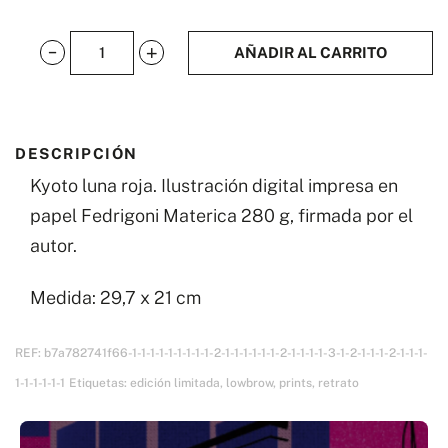
AÑADIR AL CARRITO
Kyoto
luna
roja
DESCRIPCIÓN
cantidad
Kyoto luna roja. Ilustración digital impresa en
papel Fedrigoni Materica 280 g, firmada por el
autor.
Medida: 29,7 x 21 cm
REF:
b7a782741f66-1-1-1-1-1-1-1-1-1-2-1-1-1-1-1-1-2-1-1-1-1-3-1-2-1-1-1-2-1-1-1-
1-1-1-1-1-1
Etiquetas:
edición limitada
,
lowbrow
,
prints
,
retrato