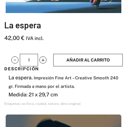
La espera
42,00
€
IVA incl.
AÑADIR AL CARRITO
La
DESCRIPCIÓN
espera
La espera.
Impresión Fine Art – Creative Smooth 240
cantidad
gr. Firmada a mano por el artista.
Medida: 21 x 29,7 cm
Etiquetas:
acrílico
,
ciudad
,
natura
,
obra original