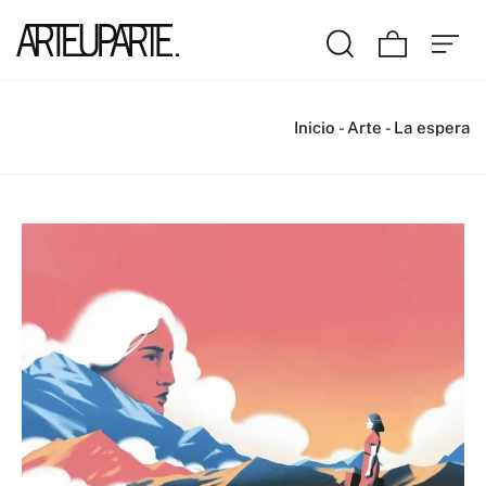
Inicio
-
Arte
-
La espera