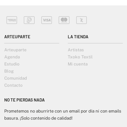
ARTEUPARTE
LA TIENDA
Arteuparte
Artistas
Agenda
Txoko Textil
Estudio
Mi cuenta
Blog
Comunidad
Contacto
NO TE PIERDAS NADA
Prometemos no aburrirte con un email por día ni con emails
basura. ¡Solo contenido de calidad!