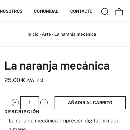
NOSOTROS
COMUNIDAD
CONTACTO
Inicio
-
Arte
-
La naranja mecánica
La naranja mecánica
25,00
€
IVA incl.
AÑADIR AL CARRITO
La
DESCRIPCIÓN
naranja
La naranja mecánica. Impresión digital firmada
mecánica
a mano.