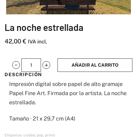
La noche estrellada
42,00
€
IVA incl.
AÑADIR AL CARRITO
La
DESCRIPCIÓN
noche
Impresión digital sobre papel de alto gramaje
estrellada
Papel Fine Art. Firmada por la artista. La noche
cantidad
estrellada.
Tamaño · 21 x 29,7 cm (A4)
Etiquetas:
ciudad
,
pop
,
prints