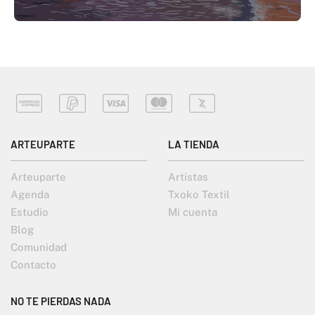
ARTEUPARTE
LA TIENDA
Arteuparte
Artistas
Agenda
Txoko Textil
Estudio
Mi cuenta
Blog
Comunidad
Contacto
NO TE PIERDAS NADA