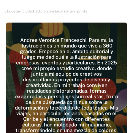
Etiquetas:
ciudad
,
edición limitada
,
natura
,
prints
Andrea Veronica Franceschi. Para mí, la
ilustración es un mundo que vivo a 360
grados. Empecé en el ámbito editorial y
luego me dediqué a la ilustración para
empresas, eventos y particulares. En 2025
creé mi propio estudio creativo, donde
junto a mi equipo de creativos
desarrollamos proyectos de diseño y
creatividad. En mi trabajo conviven
realidades distorsionadas, formas
exageradas y personajes surrealistas, fruto
de una búsqueda continua sobre la
deformación y la pérdida de toda lógica. Mis
viajes, en particular los años pasados en el
Caribe y el encuentro con diferentes
culturas, han moldeado mi imaginario,
transformándolo en una mezcla de colores,