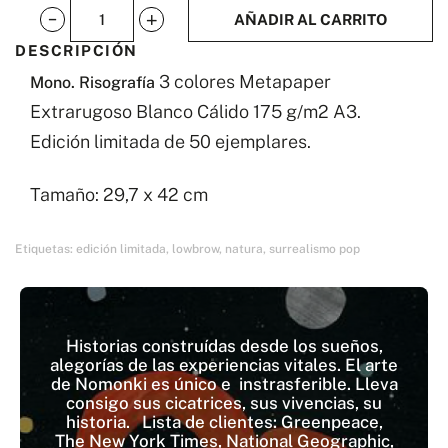
AÑADIR AL CARRITO
Mono
DESCRIPCIÓN
cantidad
3 colores Metapaper
Mono. Risografía
Extrarugoso Blanco Cálido 175 g/m2 A3.
Edición limitada de 50 ejemplares.
Tamaño: 29,7 x 42 cm
Etiquetas:
edición limitada
,
lowbrow
,
natura
,
surrealismo pop
Historias construídas desde los sueños,
alegorías de las experiencias vitales. El arte
de Nomonki es único e instrasferible. Lleva
consigo sus cicatrices, sus vivencias, su
historia. Lista de clientes: Greenpeace,
The New York Times, National Geographic,