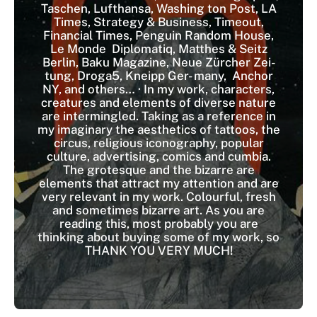
Taschen, Lufthansa, Washing ton Post, LA
Times, Strategy & Business, Timeout,
Financial Times, Penguin Random House,
Le Monde Diplomatiq, Matthes & Seitz
Berlin, Baku Magazine, Neue Zürcher Zei-
tung, Droga5, Kneipp Ger- many, Anchor
NY, and others… · In my work, characters,
creatures and elements of diverse nature
are intermingled. Taking as a reference in
my imaginary the aesthetics of tattoos, the
circus, religious iconography, popular
culture, advertising, comics and cumbia.
The grotesque and the bizarre are
elements that attract my attention and are
very relevant in my work. Colourful, fresh
and sometimes bizarre art. As you are
reading this, most probably you are
thinking about buying some of my work, so
THANK YOU VERY MUCH!