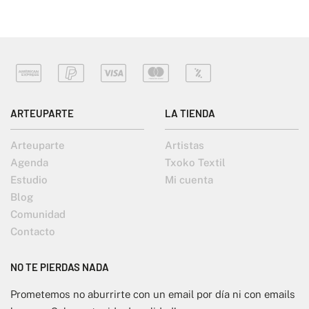
ARTEUPARTE
LA TIENDA
Arteuparte
Artistas
Agenda
Txoko Textil
Estudio
Mi cuenta
Blog
Comunidad
Contacto
NO TE PIERDAS NADA
Prometemos no aburrirte con un email por día ni con emails