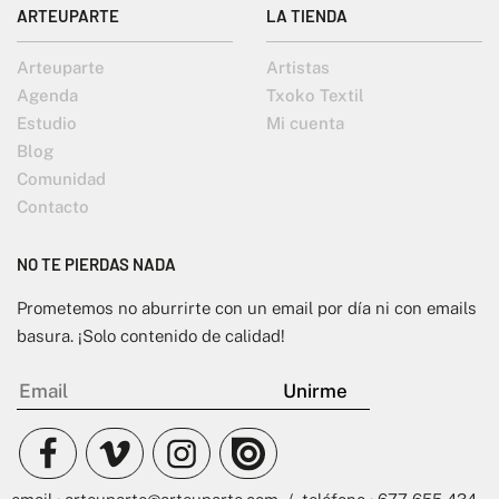
ARTEUPARTE
LA TIENDA
Arteuparte
Artistas
Agenda
Txoko Textil
Estudio
Mi cuenta
Blog
Comunidad
Contacto
NO TE PIERDAS NADA
Prometemos no aburrirte con un email por día ni con emails
basura. ¡Solo contenido de calidad!