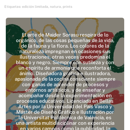
Etiquetas:
edición limitada
,
natura
,
prints
El arte de Maider Sorasu respira de lo
orgánico, de las cosas pequeñas de la vida,
de la fauna y la flora. Los colores de la
naturaleza impregnan en ocasiones sus
ilustraciones, otras veces predomina el
blanco y negro. Siempre con sutileza y con
un espíritu de armonía que reconforta el
ánimo. Diseñadora gráfica e ilustradora,
apasionada de la cocina consciente siempre
con ganas de aprender de procesos y
entornos artísticos, y de enseñar y
acompañar desde la experimentación en
procesos educativos. Licenciada en Bellas
Artes por la Universidad del País Vasco y
Máster de Diseño Gráfico e Ilustración por
la Universitat Politècnica de València, es
una artista multidisciplinar con experiencia
en varios campos como la publicidad, la