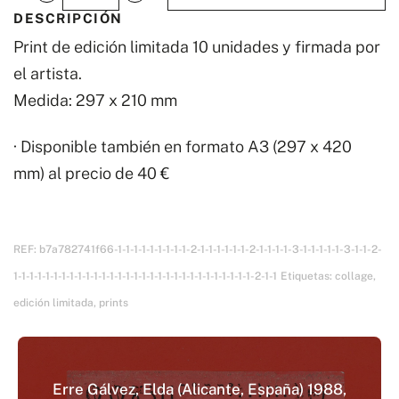
Notas
DESCRIPCIÓN
cantidad
Print de edición limitada 10 unidades y firmada por
el artista.
Medida: 297 x 210 mm
· Disponible también en formato A3 (297 x 420
mm) al precio de 40 €
REF:
b7a782741f66-1-1-1-1-1-1-1-1-1-2-1-1-1-1-1-1-2-1-1-1-1-3-1-1-1-1-1-3-1-1-2-
1-1-1-1-1-1-1-1-1-1-1-1-1-1-1-1-1-1-1-1-1-1-1-1-1-1-1-1-1-1-2-1-1
Etiquetas:
collage
,
edición limitada
,
prints
Erre Gálvez, Elda (Alicante, España) 1988,