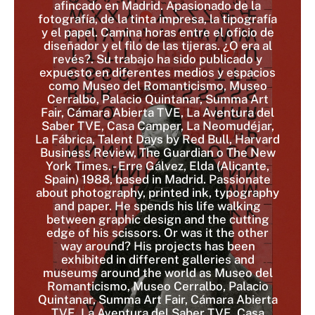
afincado en Madrid. Apasionado de la
fotografía, de la tinta impresa, la tipografía
y el papel. Camina horas entre el oficio de
diseñador y el filo de las tijeras. ¿O era al
revés?. Su trabajo ha sido publicado y
expuesto en diferentes medios y espacios
como Museo del Romanticismo, Museo
Cerralbo, Palacio Quintanar, Summa Art
Fair, Cámara Abierta TVE, La Aventura del
Saber TVE, Casa Camper, La Neomudéjar,
La Fábrica, Talent Days by Red Bull, Harvard
Business Review, The Guardian o The New
York Times. - Erre Gálvez, Elda (Alicante,
Spain) 1988, based in Madrid. Passionate
about photography, printed ink, typography
and paper. He spends his life walking
between graphic design and the cutting
edge of his scissors. Or was it the other
way around? His projects has been
exhibited in different galleries and
museums around the world as Museo del
Romanticismo, Museo Cerralbo, Palacio
Quintanar, Summa Art Fair, Cámara Abierta
TVE, La Aventura del Saber TVE, Casa