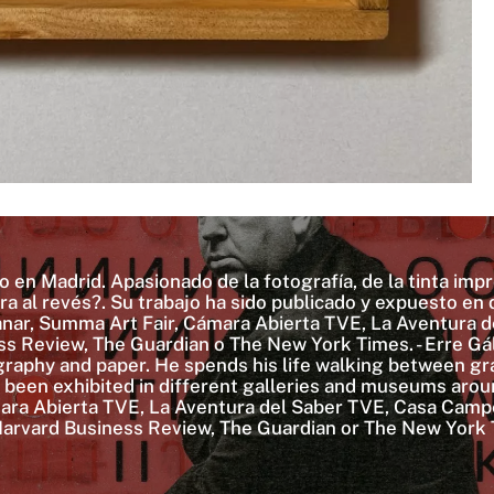
o en Madrid. Apasionado de la fotografía, de la tinta impre
¿O era al revés?. Su trabajo ha sido publicado y expuesto
nar, Summa Art Fair, Cámara Abierta TVE, La Aventura 
ss Review, The Guardian o The New York Times. - Erre Gálv
raphy and paper. He spends his life walking between gra
as been exhibited in different galleries and museums ar
mara Abierta TVE, La Aventura del Saber TVE, Casa Campe
 Harvard Business Review, The Guardian or The New York 