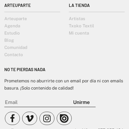
ARTEUPARTE
LA TIENDA
Arteuparte
Artistas
Agenda
Txoko Textil
Estudio
Mi cuenta
Blog
Comunidad
Contacto
NO TE PIERDAS NADA
Prometemos no aburrirte con un email por día ni con emails
basura. ¡Solo contenido de calidad!