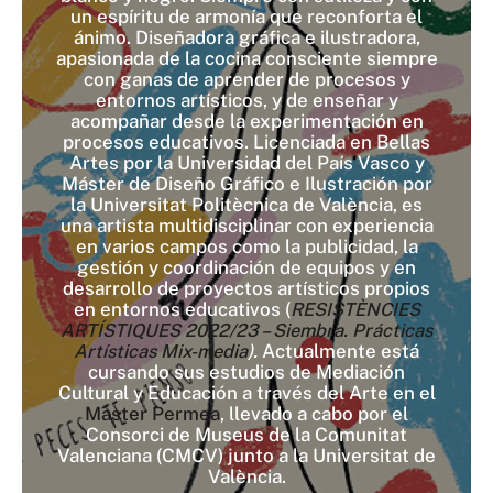
un espíritu de armonía que reconforta el
ánimo. Diseñadora gráfica e ilustradora,
apasionada de la cocina consciente siempre
con ganas de aprender de procesos y
entornos artísticos, y de enseñar y
acompañar desde la experimentación en
procesos educativos. Licenciada en Bellas
Artes por la Universidad del País Vasco y
Máster de Diseño Gráfico e Ilustración por
la Universitat Politècnica de València, es
una artista multidisciplinar con experiencia
en varios campos como la publicidad, la
gestión y coordinación de equipos y en
desarrollo de proyectos artísticos propios
en entornos educativos (
RESISTÈNCIES
ARTÍSTIQUES 2022/23 – Siembra. Prácticas
Artísticas Mix-media
).
Actualmente está
cursando sus estudios de Mediación
Cultural y Educación a través del Arte en el
Master Permea
, llevado a cabo por el
Consorci de Museus de la Comunitat
Valenciana (CMCV) junto a la Universitat de
València.