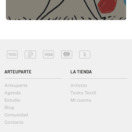
ARTEUPARTE
LA TIENDA
Arteuparte
Artistas
Agenda
Txoko Textil
Estudio
Mi cuenta
Blog
Comunidad
Contacto