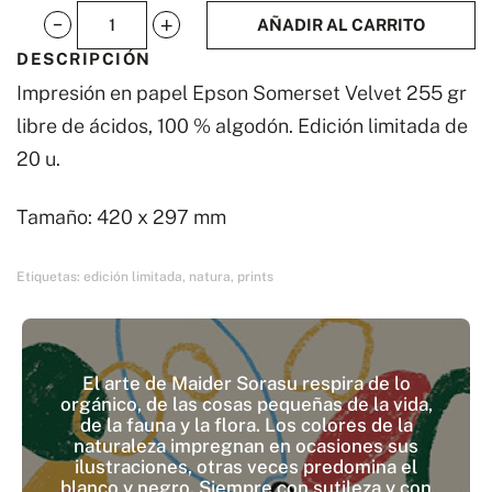
AÑADIR AL CARRITO
Pingüinos
DESCRIPCIÓN
mascarilla
Impresión en papel Epson Somerset Velvet 255 gr
cantidad
libre de ácidos, 100 % algodón. Edición limitada de
20 u.
Tamaño: 420 x 297 mm
Etiquetas:
edición limitada
,
natura
,
prints
El arte de Maider Sorasu respira de lo
orgánico, de las cosas pequeñas de la vida,
de la fauna y la flora. Los colores de la
naturaleza impregnan en ocasiones sus
ilustraciones, otras veces predomina el
blanco y negro. Siempre con sutileza y con