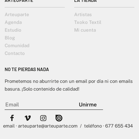
Arteuparte
Artistas
Agenda
Txoko Textil
Estudio
Mi cuenta
Blog
Comunidad
Contacto
NO TE PIERDAS NADA
Prometemos no aburrirte con un email por día ni con emails
basura. ¡Solo contenido de calidad!
email · arteuparte@arteuparte.com / teléfono · 677 655 434