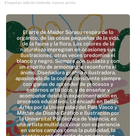
Etiquetas:
edición limitada
,
natura
,
prints
El arte de Maider Sorasu respira de lo
orgánico, de las cosas pequeñas de la vida,
de la fauna y la flora. Los colores de la
naturaleza impregnan en ocasiones sus
ilustraciones, otras veces predomina el
blanco y negro. Siempre con sutileza y con
un espíritu de armonía que reconforta el
ánimo. Diseñadora gráfica e ilustradora,
apasionada de la cocina consciente siempre
con ganas de aprender de procesos y
entornos artísticos, y de enseñar y
acompañar desde la experimentación en
procesos educativos. Licenciada en Bellas
Artes por la Universidad del País Vasco y
Máster de Diseño Gráfico e Ilustración por
la Universitat Politècnica de València, es
una artista multidisciplinar con experiencia
en varios campos como la publicidad, la
gestión y coordinación de equipos y en