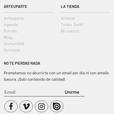
ARTEUPARTE
LA TIENDA
Arteuparte
Artistas
Agenda
Txoko Textil
Estudio
Mi cuenta
Blog
Comunidad
Contacto
NO TE PIERDAS NADA
Prometemos no aburrirte con un email por día ni con emails
basura. ¡Solo contenido de calidad!