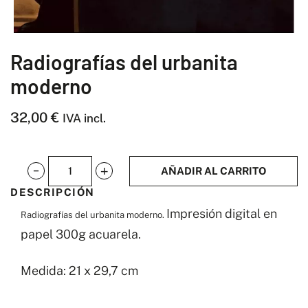
Radiografías del urbanita
moderno
32,00
€
IVA incl.
AÑADIR AL CARRITO
Radiografías
DESCRIPCIÓN
del
Impresión digital en
Radiografías del urbanita moderno.
urbanita
papel 300g acuarela.
moderno
cantidad
Medida: 21 x 29,7 cm