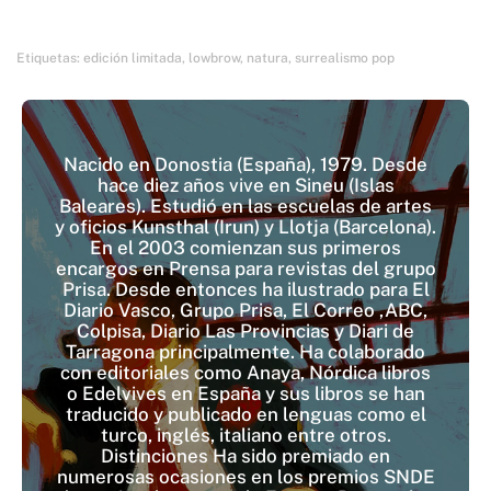
Etiquetas:
edición limitada
,
lowbrow
,
natura
,
surrealismo pop
Nacido en Donostia (España), 1979. Desde
hace diez años vive en Sineu (Islas
Baleares). Estudió en las escuelas de artes
y oficios Kunsthal (Irun) y Llotja (Barcelona).
En el 2003 comienzan sus primeros
encargos en Prensa para revistas del grupo
Prisa. Desde entonces ha ilustrado para El
Diario Vasco, Grupo Prisa, El Correo ,ABC,
Colpisa, Diario Las Provincias y Diari de
Tarragona principalmente. Ha colaborado
con editoriales como Anaya, Nórdica libros
o Edelvives en España y sus libros se han
traducido y publicado en lenguas como el
turco, inglés, italiano entre otros.
Distinciones Ha sido premiado en
numerosas ocasiones en los premios SNDE