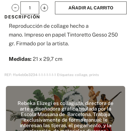
AÑADIR AL CARRITO
Rebeka
DESCRIPCIÓN
Elizegi
Reproducción de collage hecho a
Collage
mano. Impreso en papel Tintoretto Gesso 250
IV
gr. Firmado por la artista.
cantidad
Medidas:
21 x 29,7 cm
REF:
ffa4eb0e3234-1-1-1-1-1-1-1
Etiquetas:
collage
,
prints
Rebeka Elizegi es collagista, directora de
arte y diseñadora gráfica titulada por la
Escola Massana de Barcelona. Trabaja
exclusivamente de forma manual: le
interesan las tijeras, el pegamento, y la