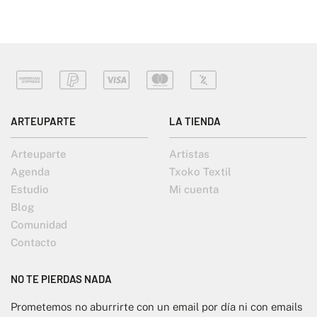
ARTEUPARTE
LA TIENDA
Arteuparte
Artistas
Agenda
Txoko Textil
Estudio
Mi cuenta
Blog
Comunidad
Contacto
NO TE PIERDAS NADA
Prometemos no aburrirte con un email por día ni con emails