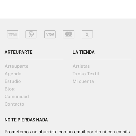
ARTEUPARTE
LA TIENDA
Arteuparte
Artistas
Agenda
Txoko Textil
Estudio
Mi cuenta
Blog
Comunidad
Contacto
NO TE PIERDAS NADA
Prometemos no aburrirte con un email por día ni con emails