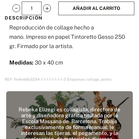
AÑADIR AL CARRITO
Rebeka
DESCRIPCIÓN
Elizegi
Reproducción de collage hecho a
Collage
mano. Impreso en papel Tintoretto Gesso 250
VI
gr. Firmado por la artista.
cantidad
Medidas:
30 x 40 cm
REF:
ffa4eb0e3234-1-1-1-1-1-1-1-1-2
Etiquetas:
collage
,
prints
Rebeka Elizegi es collagista, directora de
arte y diseñadora gráfica titulada por la
Escola Massana de Barcelona. Trabaja
exclusivamente de forma manual: le
interesan las tijeras, el pegamento, y la