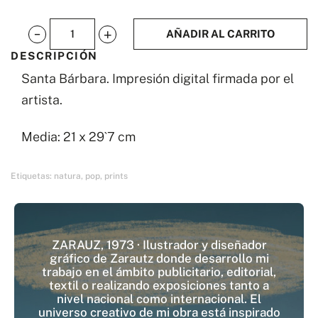
AÑADIR AL CARRITO
Santa
DESCRIPCIÓN
Bárbara
Santa Bárbara. Impresión digital firmada por el
cantidad
artista.
Media: 21 x 29`7 cm
Etiquetas:
natura
,
pop
,
prints
ZARAUZ, 1973 · Ilustrador y diseñador
gráfico de Zarautz donde desarrollo mi
trabajo en el ámbito publicitario, editorial,
textil o realizando exposiciones tanto a
nivel nacional como internacional. El
universo creativo de mi obra está inspirado