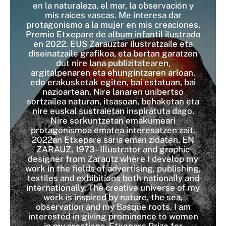
en la naturaleza, el mar, la observación y
mis raices vascas. Me interesa dar
protagonismo a la mujer en mis creaciones.
Premio Etxepare de album infantil ilustrado
en 2022. EUS Zarauztar ilustratzaile eta
diseinatzaile grafikoa, eta bertan garatzen
dut nire lana publizitatearen,
argitalpenaren eta ehungintzaren arloan,
edo erakusketak egiten, bai estatuan, bai
nazioartean. Nire lanaren unibertso
sortzailea naturan, itsasoan, behaketan eta
nire euskal sustraietan inspiratuta dago.
Nire sorkuntzetan emakumeari
protagonismoa ematea interesatzen zait.
2022an Etxepare saria eman zidaten. EN
ZARAUZ, 1973 - Illustrator and graphic
designer from Zarautz where I develop my
work in the fields of advertising, publishing,
textiles and exhibitions both nationally and
internationally. The creative universe of my
work is inspired by nature, the sea,
observation and my Basque roots. I am
interested in giving prominence to women
in my creations. Etxepare Prize for