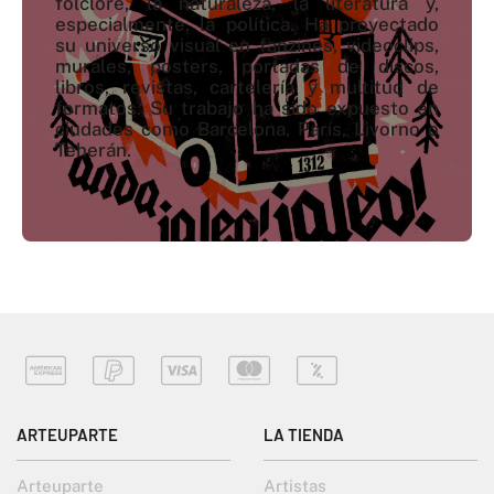
folclore, la naturaleza, la literatura y,
especialmente, la política. Ha proyectado
su universo visual en fanzines, videoclips,
murales, posters, portadas de discos,
libros, revistas, cartelería y multitud de
formatos. Su trabajo ha sido expuesto en
ciudades como Barcelona, París, Livorno o
Teherán.
ARTEUPARTE
LA TIENDA
Arteuparte
Artistas