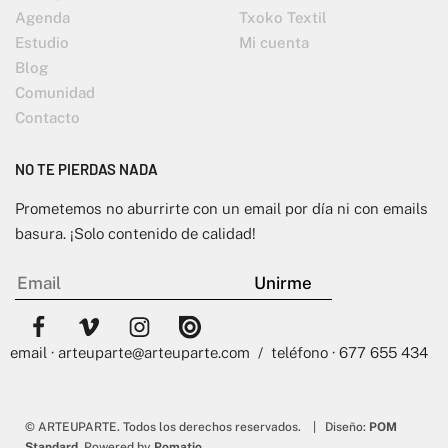
Agenda
Txoko Textil
Estudio
Mi cuenta
Blog
Comunidad
Contacto
NO TE PIERDAS NADA
Prometemos no aburrirte con un email por día ni con emails
basura. ¡Solo contenido de calidad!
email · arteuparte@arteuparte.com / teléfono · 677 655 434
© ARTEUPARTE. Todos los derechos reservados. | Diseño:
POM
Standard
. Powered by
Pomatio
.