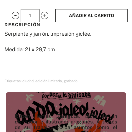
AÑADIR AL CARRITO
Serpiente
DESCRIPCIÓN
y
Serpiente y jarrón. lmpresión giclée.
jarrón
cantidad
Medida: 21 x 29,7 cm
Etiquetas:
ciudad
,
edición limitada
,
grabado
Rubén Hervás (Zaragoza, 1996) es un
diseñador e ilustrador aragonés. A través
de su trabajo aborda asuntos como el