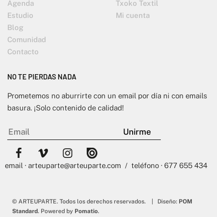
Agenda
Txoko Textil
Estudio
Mi cuenta
Blog
Comunidad
Contacto
NO TE PIERDAS NADA
Prometemos no aburrirte con un email por día ni con emails
basura. ¡Solo contenido de calidad!
email · arteuparte@arteuparte.com / teléfono · 677 655 434
© ARTEUPARTE. Todos los derechos reservados. | Diseño:
POM
Standard
. Powered by
Pomatio
.