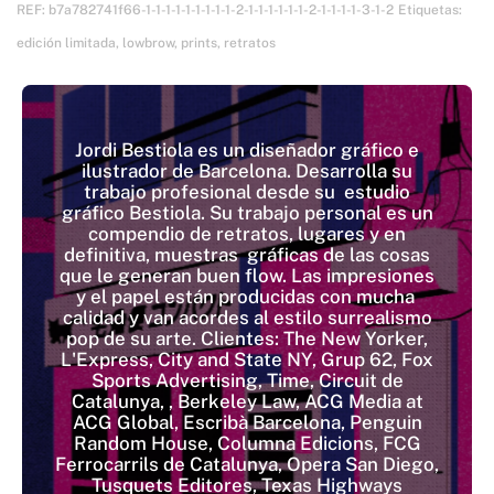
REF:
b7a782741f66-1-1-1-1-1-1-1-1-1-2-1-1-1-1-1-1-2-1-1-1-1-3-1-2
Etiquetas:
edición limitada
,
lowbrow
,
prints
,
retratos
Jordi Bestiola es un diseñador gráfico e
ilustrador de Barcelona. Desarrolla su
trabajo profesional desde su estudio
gráfico Bestiola. Su trabajo personal es un
compendio de retratos, lugares y en
definitiva, muestras gráficas de las cosas
que le generan buen flow. Las impresiones
y el papel están producidas con mucha
calidad y van acordes al estilo surrealismo
pop de su arte. Clientes: The New Yorker,
L'Express, City and State NY, Grup 62, Fox
Sports Advertising, Time, Circuit de
Catalunya, , Berkeley Law, ACG Media at
ACG Global, Escribà Barcelona, Penguin
Random House, Columna Edicions, FCG
Ferrocarrils de Catalunya, Opera San Diego,
Tusquets Editores, Texas Highways