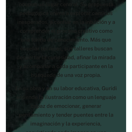
ocupan un lugar central. Su propuesta
pedagógica anima a explorar caminos
inesperados, a confiar en la intuición y a
comprender el proceso creativo como
una forma de conocimiento. Más que
enseñar técnicas, sus talleres buscan
despertar la curiosidad, afinar la mirada
y acompañar a cada participante en la
búsqueda de una voz propia.
En su obra y en su labor educativa, Guridi
entiende la ilustración como un lenguaje
capaz de emocionar, generar
pensamiento y tender puentes entre la
imaginación y la experiencia,