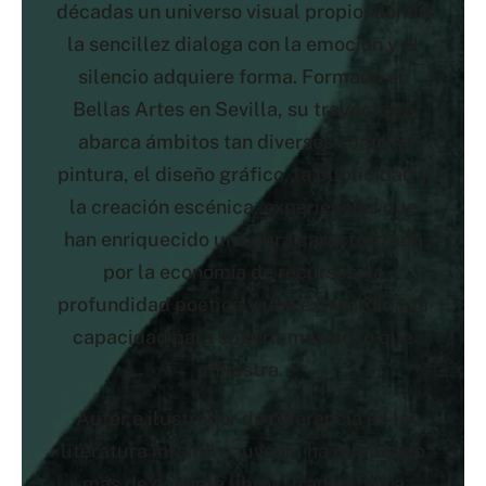
décadas un universo visual propio, donde
la sencillez dialoga con la emoción y el
silencio adquiere forma. Formado en
Bellas Artes en Sevilla, su trayectoria
abarca ámbitos tan diversos como la
pintura, el diseño gráfico, la publicidad y
la creación escénica, experiencias que
han enriquecido una obra caracterizada
por la economía de recursos, la
profundidad poética y una extraordinaria
capacidad para sugerir más de lo que
muestra.
Autor e ilustrador de referencia en la
literatura infantil y juvenil, ha publicado
más de ochenta libros, traducidos a