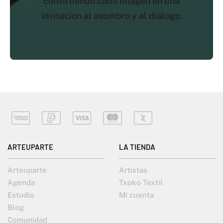
convirtiendo cada imagen en una
invitación al asombro y al diálogo.
ARTEUPARTE
LA TIENDA
Arteuparte
Artistas
Agenda
Txoko Textil
Estudio
Mi cuenta
Blog
Comunidad