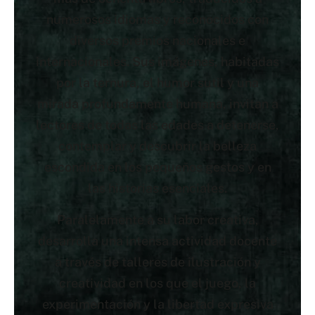
numerosos idiomas y reconocidos con
diversos premios nacionales e
internacionales. Sus imágenes, habitadas
por la ternura, el humor sutil y una
mirada profundamente humana, invitan a
lectores de todas las edades a detenerse,
contemplar y descubrir la belleza
escondida en los pequeños gestos y en
las historias esenciales.
Paralelamente a su labor creativa,
desarrolla una intensa actividad docente
a través de talleres de ilustración y
creatividad en los que el juego, la
experimentación y la libertad expresiva