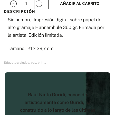
AÑADIR AL CARRITO
Sin
DESCRIPCIÓN
nombre
Sin nombre. Impresión digital sobre papel de
cantidad
alto gramaje Hahnemhule 360 gr. Firmada por
la artista. Edición limitada.
Tamaño · 21 x 29,7 cm
Etiquetas:
ciudad
,
pop
,
prints
Raúl Nieto Guridi, conocido
artísticamente como Guridi, ha
construido a lo largo de las últimas