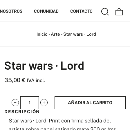
NOSOTROS
COMUNIDAD
CONTACTO
Inicio
-
Arte
-
Star wars · Lord
Star wars · Lord
35,00
€
IVA incl.
AÑADIR AL CARRITO
Star
DESCRIPCIÓN
wars
Star wars · Lord. Print con firma sellada del
·
artista sobre papel satinado mate 300 gr /ms.