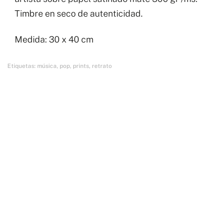
Lord
Timbre en seco de autenticidad.
cantidad
Medida: 30 x 40 cm
Etiquetas:
música
,
pop
,
prints
,
retrato