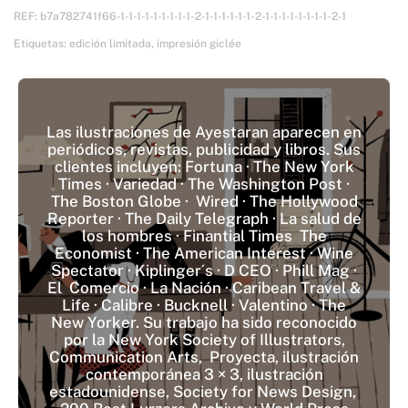
REF:
b7a782741f66-1-1-1-1-1-1-1-1-1-2-1-1-1-1-1-1-2-1-1-1-1-1-1-1-1-2-1
Etiquetas:
edición limitada
,
impresión giclée
Las ilustraciones de Ayestaran aparecen en
periódicos, revistas, publicidad y libros. Sus
clientes incluyen: Fortuna · The New York
Times · Variedad · The Washington Post ·
The Boston Globe · Wired · The Hollywood
Reporter · The Daily Telegraph · La salud de
los hombres · Finantial Times The
Economist · The American Interest · Wine
Spectator · Kiplinger´s · D CEO · Phill Mag ·
El Comercio · La Nación · Caribean Travel &
Life · Calibre · Bucknell · Valentino · The
New Yorker. Su trabajo ha sido reconocido
por la New York Society of Illustrators,
Communication Arts, Proyecta, ilustración
contemporánea 3 × 3, ilustración
estadounidense, Society for News Design,