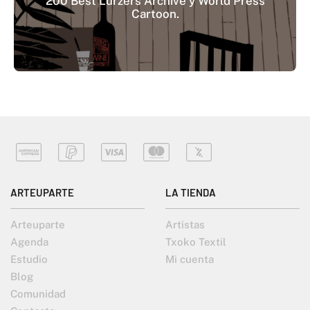
200 Best Lurzers Archive y World Press
Cartoon.
ARTEUPARTE
LA TIENDA
Arteuparte
Artistas
Agenda
Txoko Textil
Estudio
Mi cuenta
Blog
Comunidad