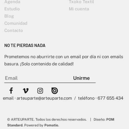
Agenda
Txoko Textil
Estudio
Mi cuenta
Blog
Comunidad
Contacto
NO TE PIERDAS NADA
Prometemos no aburrirte con un email por día ni con emails
basura. ¡Solo contenido de calidad!
email · arteuparte@arteuparte.com / teléfono · 677 655 434
© ARTEUPARTE. Todos los derechos reservados. | Diseño:
POM
Standard
. Powered by
Pomatio
.