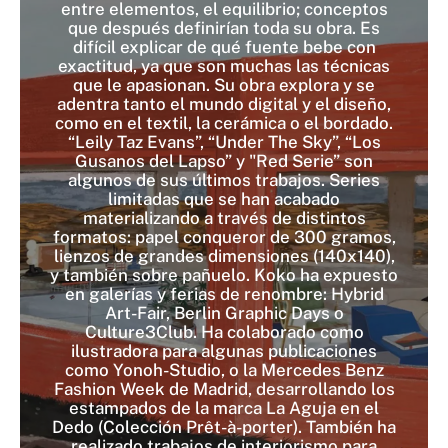
entre elementos, el equilibrio; conceptos
que después definirían toda su obra. Es
difícil explicar de qué fuente bebe con
exactitud, ya que son muchas las técnicas
que le apasionan. Su obra explora y se
adentra tanto el mundo digital y el diseño,
como en el textil, la cerámica o el bordado.
“Leily Taz Evans”, “Under The Sky”, “Los
Gusanos del Lapso” y "Red Serie” son
algunos de sus últimos trabajos. Series
limitadas que se han acabado
materializando a través de distintos
formatos: papel conqueror de 300 gramos,
lienzos de grandes dimensiones (140x140),
y también sobre pañuelo. Koko ha expuesto
en galerías y ferias de renombre: Hybrid
Art-Fair, Berlin Graphic Days o
Culture3Club. Ha colaborado como
ilustradora para algunas publicaciones
como Yonoh-Studio, o la Mercedes Benz
Fashion Week de Madrid, desarrollando los
estampados de la marca La Aguja en el
Dedo (Colección Prêt-à-porter). También ha
realizado trabajos de interiorismo para