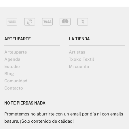
ARTEUPARTE
LA TIENDA
Arteuparte
Artistas
Agenda
Txoko Textil
Estudio
Mi cuenta
Blog
Comunidad
Contacto
NO TE PIERDAS NADA
Prometemos no aburrirte con un email por día ni con emails
basura. ¡Solo contenido de calidad!