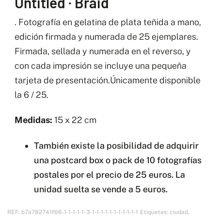
Untitled · Braid
Braid
cantidad
. Fotografía en gelatina de plata teñida a mano,
edición firmada y numerada de 25 ejemplares.
Firmada, sellada y numerada en el reverso, y
con cada impresión se incluye una pequeña
tarjeta de presentación.Únicamente disponible
la 6 / 25.
Medidas:
15 x 22 cm
También existe la posibilidad de adquirir
una postcard box o pack de 10 fotografías
postales por el precio de 25 euros. La
unidad suelta se vende a 5 euros.
REF:
b7a782741f66-1-1-1-1-1-3-1-1-1-1-1-1-1-1-1-1-1
Etiquetas:
ciudad
,