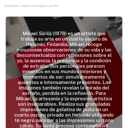
femenino
,
papel ecológico
,
prints
Mikael Siirilä (1978) es un artista que
trabaja su arte en un cuarto oscuro de
Helsinki, Finlandia. Mikael recoge
minuciosas observaciones de su vida y las
descontextualiza con reflexiones sobre el
yo, la ausencia, la presencia y la condición
de extraño. Sus personajes parecen
inmersos en sus mundos interiores y
momentos de ser: simultáneamente
ausentes e intensamente presentes. Las
imágenes también revelan la mirada del
extraño, perdida en la reflexión. Para
Mikael, la artesanía y la expresión artística
son inseparables. Realiza sus granuladas
impresiones de gelatina de plata en un
cuarto oscuro privado en Helsinki utilizando
té negro para dar a las impresiones un tono
cálido. Su lento proceso contemplativo