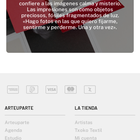
confiere a las imágenes calma y misterio.
Las impresiones son como objetos
preciosos, fósiles fragmentados de luz.
«Hago fotos en las que quiero fijarme,
sentirme y perderme. Una y otra vez».
ARTEUPARTE
LA TIENDA
Arteuparte
Artistas
Agenda
Txoko Textil
Estudio
Mi cuenta