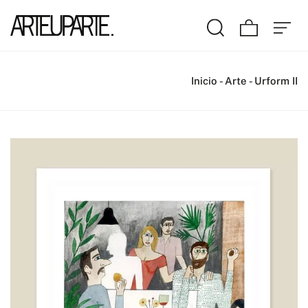
Inicio
-
Arte
-
Urform II