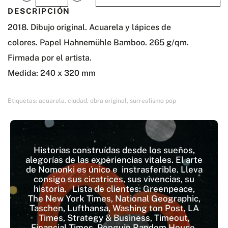
Urform
DESCRIPCIÓN
II
2018. Dibujo original. Acuarela y lápices de
cantidad
colores.
Papel Hahnemühle Bamboo. 265 g/qm.
Firmada por el artista.
Medida: 240 x 320 mm
Etiquetas:
acuarela
,
ciudad
,
obra original
,
surrealismo pop
Historias construídas desde los sueños,
alegorías de las experiencias vitales. El arte
de Nomonki es único e instrasferible. Lleva
consigo sus cicatrices, sus vivencias, su
historia. Lista de clientes: Greenpeace,
The New York Times, National Geographic,
Taschen, Lufthansa, Washing ton Post, LA
Times, Strategy & Business, Timeout,
Financial Times, Penguin Random House,