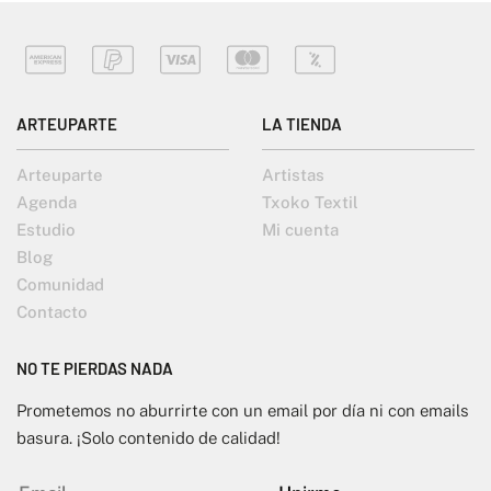
ARTEUPARTE
LA TIENDA
Arteuparte
Artistas
Agenda
Txoko Textil
Estudio
Mi cuenta
Blog
Comunidad
Contacto
NO TE PIERDAS NADA
Prometemos no aburrirte con un email por día ni con emails
basura. ¡Solo contenido de calidad!