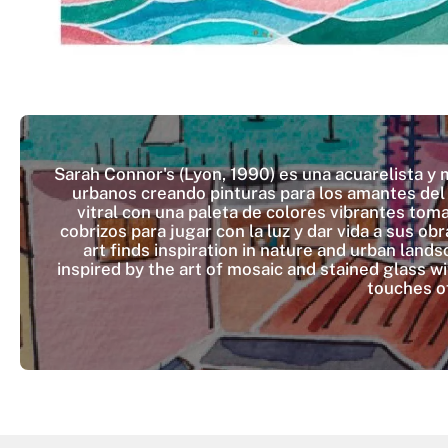
Sarah Connor's (Lyon, 1990) es una acuarelista y m
urbanos creando pinturas para los amantes del co
vitral con una paleta de colores vibrantes tom
cobrizos para jugar con la luz y dar vida a sus o
art finds inspiration in nature and urban lands
inspired by the art of mosaic and stained glass wi
touches of