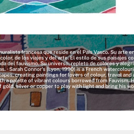
uralista francesa que reside en el País Vasco. Su arte en
lor, de los viajes y del arte. El estilo de sus paisajes co
ada del fauvismo. Su universo, repleto de colores y alegr
bras. · Sarah Connor's (Lyon, 1990) is a French watercolou
capes, creating paintings for lovers of colour, travel and
th a palette of vibrant colours borrowed from Fauvism. Hi
 gold, silver or copper to play with light and bring his wor