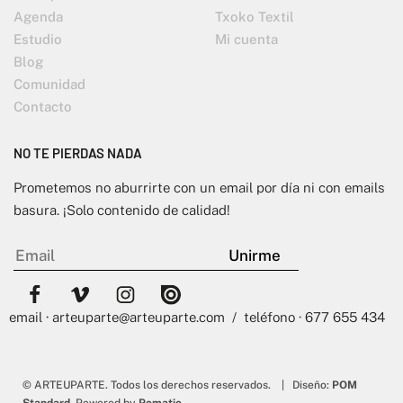
Agenda
Txoko Textil
Estudio
Mi cuenta
Blog
Comunidad
Contacto
NO TE PIERDAS NADA
Prometemos no aburrirte con un email por día ni con emails
basura. ¡Solo contenido de calidad!
email · arteuparte@arteuparte.com / teléfono · 677 655 434
© ARTEUPARTE. Todos los derechos reservados. | Diseño:
POM
Standard
. Powered by
Pomatio
.