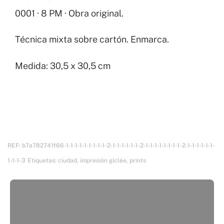
·
0001 · 8 PM · Obra original.
8
PM
Técnica mixta sobre cartón. Enmarca.
cantidad
Medida: 30,5 x 30,5 cm
REF:
b7a782741f66-1-1-1-1-1-1-1-1-1-2-1-1-1-1-1-1-2-1-1-1-1-1-1-1-1-2-1-1-1-1-1-1-
1-1-1-3
Etiquetas:
ciudad
,
impresión giclée
,
prints