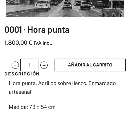
0001 · Hora punta
1.800,00
€
IVA incl.
AÑADIR AL CARRITO
0001
DESCRIPCIÓN
·
Hora punta. Acrílico sobre lienzo. Enmarcado
Hora
artesanal.
punta
cantidad
Medida: 73 x 54 cm