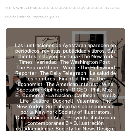
REF:
b7a782741f66-1-1-1-1-1-1-1-1-1-2-1-1-1-1-1-1-2-1-1-1-1-1-1-1
Etiquetas:
edición limitada
,
impresión giclée
Las ilustraciones de Ayestaran aparecen en
periódicos, revistas, publicidad y libros. Sus
clientes incluyen: Fortuna · The New York
Times · Variedad · The Washington Post ·
The Boston Globe · Wired · The Hollywood
Reporter · The Daily Telegraph · La salud de
los hombres · Finantial Times The
Economist · The American Interest · Wine
Spectator · Kiplinger´s · D CEO · Phill Mag ·
El Comercio · La Nación · Caribean Travel &
Life · Calibre · Bucknell · Valentino · The
New Yorker. Su trabajo ha sido reconocido
por la New York Society of Illustrators,
Communication Arts, Proyecta, ilustración
contemporánea 3 × 3, ilustración
estadounidense, Society for News Design,