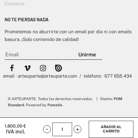
Contacto
NO TE PIERDAS NADA
Prometemos no aburrirte con un email por día ni con emails
basura. ¡Solo contenido de calidad!
email · arteuparte@arteuparte.com / teléfono · 677 655 434
© ARTEUPARTE. Todos los derechos reservados. | Diseño:
POM
Standard
. Powered by
Pomatio
.
1.800,00
€
AÑADIR AL
IVA incl.
CARRITO
0001