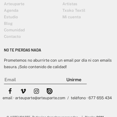
Arteuparte
Artistas
Agenda
Txoko Textil
Estudio
Mi cuenta
Blog
Comunidad
Contacto
NO TE PIERDAS NADA
Prometemos no aburrirte con un email por día ni con emails
basura. ¡Solo contenido de calidad!
email · arteuparte@arteuparte.com / teléfono · 677 655 434