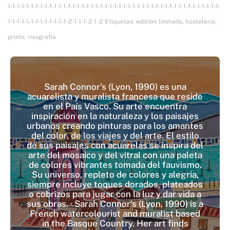
1-1-1-1-1-1-1-1-1-1-1-1-1-1-1-1-1-1-1-1-1-1-1-1-1-1-1-1-1-1-1-1-1-1-1-1-1-1-1-1-1-1-1-1-1-1-
1-1-1-1-1-1-1-1-1-1-1-1-1-2-1-1-1-2-1-2
Etiquetas:
edición limitada
,
hostelería
,
prints
,
risografía
Sarah Connor's (Lyon, 1990) es una
acuarelista y muralista francesa que reside
en el País Vasco. Su arte encuentra
inspiración en la naturaleza y los paisajes
urbanos creando pinturas para los amantes
del color, de los viajes y del arte. El estilo
de sus paisajes con acuarelas se inspira del
arte del mosaico y del vitral con una paleta
de colores vibrantes tomada del fauvismo.
Su universo, repleto de colores y alegría,
siempre incluye toques dorados, plateados
o cobrizos para jugar con la luz y dar vida a
sus obras. · Sarah Connor's (Lyon, 1990) is a
French watercolourist and muralist based
in the Basque Country. Her art finds