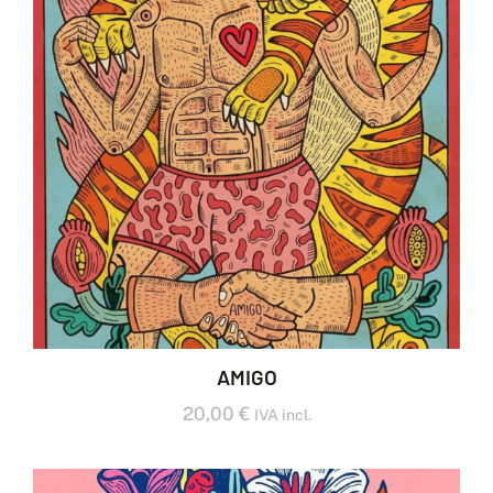
AMIGO
20,00
€
IVA incl.