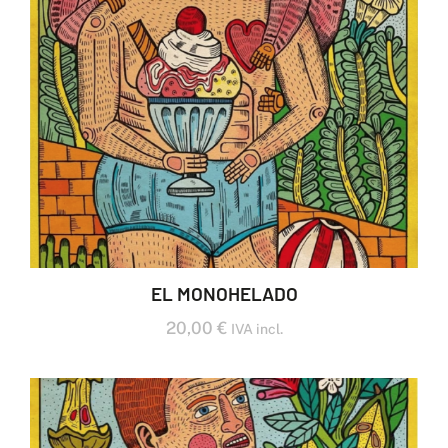
EL MONOHELADO
20,00
€
IVA incl.