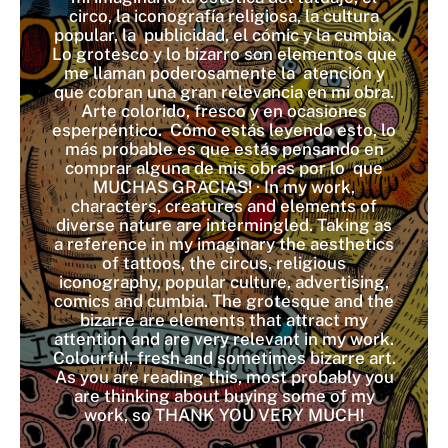
circo, la iconografía religiosa, la cultura
popular, la publicidad, el cómic y la cumbia.
Lo grotesco y lo bizarro son elementos que
me llaman poderosamente la atención y
que cobran una gran relevancia en mi obra.
Arte colorido, fresco y en ocasiones
esperpéntico. Cómo estás leyendo esto, lo
más probable es que estás pensando en
comprar alguna de mis obras por lo que
MUCHAS GRACIAS! · In my work,
characters, creatures and elements of
diverse nature are intermingled. Taking as
a reference in my imaginary the aesthetics
of tattoos, the circus, religious
iconography, popular culture, advertising,
comics and cumbia. The grotesque and the
bizarre are elements that attract my
attention and are very relevant in my work.
Colourful, fresh and sometimes bizarre art.
As you are reading this, most probably you
are thinking about buying some of my
work, so THANK YOU VERY MUCH!