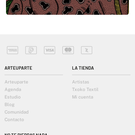
ARTEUPARTE
LA TIENDA
Arteuparte
Artistas
Agenda
Txoko Textil
Estudio
Mi cuenta
Blog
Comunidad
Contacto
NO TE PIERDAS NADA