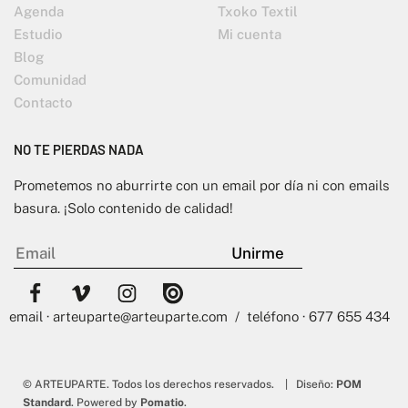
Agenda
Txoko Textil
Estudio
Mi cuenta
Blog
Comunidad
Contacto
NO TE PIERDAS NADA
Prometemos no aburrirte con un email por día ni con emails
basura. ¡Solo contenido de calidad!
email · arteuparte@arteuparte.com / teléfono · 677 655 434
© ARTEUPARTE. Todos los derechos reservados. | Diseño:
POM
Standard
. Powered by
Pomatio
.