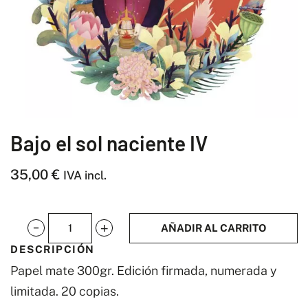
Bajo el sol naciente IV
35,00
€
IVA incl.
AÑADIR AL CARRITO
Bajo
DESCRIPCIÓN
el
Papel mate 300gr.
Edición firmada, numerada y
sol
limitada. 20 copias.
naciente