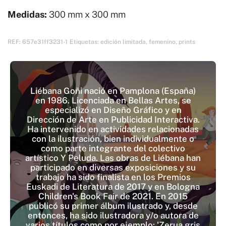
IV
Medidas:
300 mm x 300 mm
cantidad
REF:
657e31ff3231-1
Etiquetas:
edición limitada
,
femenino
,
prints
Liébana Goñi nació en Pamplona (España)
en 1986. Licenciada en Bellas Artes, se
especializó en Diseño Gráfico y en
Dirección de Arte en Publicidad Interactiva.
Ha intervenido en actividades relacionadas
con la ilustración, bien individualmente o
como parte integrante del colectivo
artístico Y Peluda. Las obras de Liébana han
participado en diversas exposiciones y su
trabajo ha sido finalista en los Premios
Euskadi de Literatura de 2017 y en Bologna
Children's Book Fair de 2021. En 2015
publicó su primer álbum ilustrado y, desde
entonces, ha sido ilustradora y/o autora de
varios títulos como por ejemplo: 'Zerua gris