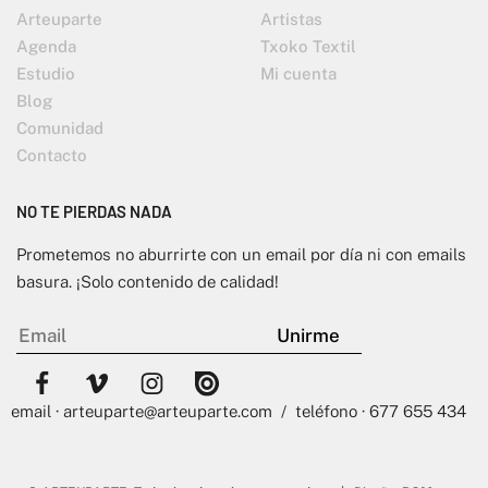
Arteuparte
Artistas
Agenda
Txoko Textil
Estudio
Mi cuenta
Blog
Comunidad
Contacto
NO TE PIERDAS NADA
Prometemos no aburrirte con un email por día ni con emails
basura. ¡Solo contenido de calidad!
email · arteuparte@arteuparte.com / teléfono · 677 655 434