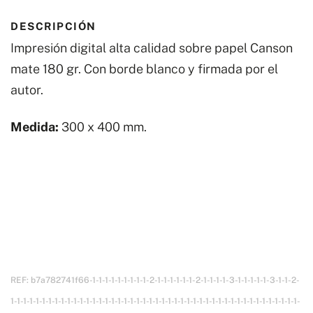
DESCRIPCIÓN
Impresión digital alta calidad sobre papel Canson
mate 180 gr.
Con borde blanco y firmada por el
autor.
Medida:
300 x 400 mm.
REF:
b7a782741f66-1-1-1-1-1-1-1-1-1-2-1-1-1-1-1-1-2-1-1-1-1-3-1-1-1-1-1-3-1-1-2-
1-1-1-1-1-1-1-1-1-1-1-1-1-1-1-1-1-1-1-1-1-1-1-1-1-1-1-1-1-1-1-1-1-1-1-1-1-1-1-1-1-1-1-1-1-1-