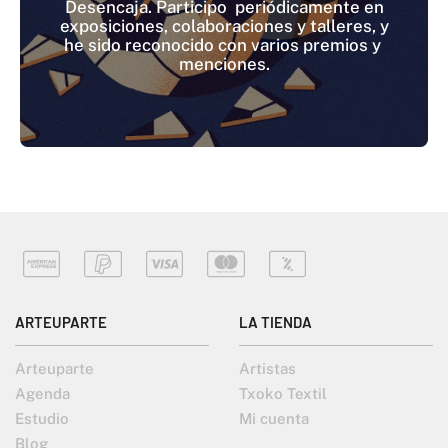
Desencaja. Participo periódicamente en
exposiciones, colaboraciones y talleres, y
he sido reconocido con varios premios y
menciones.
ARTEUPARTE
LA TIENDA
Arteuparte
Artistas
Agenda
Txoko Textil
Estudio
Mi cuenta
Blog