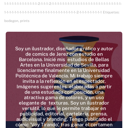
1-1-1-1-1-1-1-1-1-1-1-1-1-2-1-1-1-2-1-1-1-1-1-1-1-1-1-1-1-1-1-1-1-1-1-1-1-1-1-1-1-1-1-1-1-
1-1-1-1-1-1-1-1-1-1-1-1-1-1-1-1-1-1-1-1-1-1-1-1-1-1-1-1-2-1-1-1-1-1-1-1-1-1
Etiquetas:
bodegon
,
prints
Soy un ilustrador, diseñador gráfico y autor
de comics de Jerez con estudio en
Barcelona. Inicié mis estudios de Bellas
Artes en la Universidad de Sevilla, para
licenciarme finalmente en la Universidad
Politécnica de Valencia. Mi trabajo siempre
invita a la reflexión en el espectador.
Imágenes sugerentes elaboradas a partir
de una estudiada composición, una
atractiva gama de colores, y un uso
elegante de texturas. Soy un ilustrador
versátil, lo que le permite trabajar en
publicidad, editorial, cartelería, prensa,
audiovisual y branding. Tengo publicado el
cómic 'Voy Tirando’, tras ganar el certamen