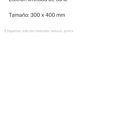
Tamaño: 300 x 400 mm
Etiquetas:
edición limitada
,
natura
,
prints