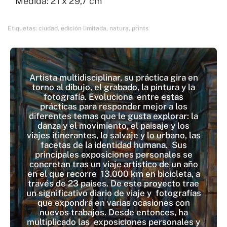
Medida: 21 x 29,7 cm
Etiquetas:
ciudad
,
edición limitada
,
natura
,
prints
Artista multidisciplinar, su práctica gira en
torno al dibujo, el grabado, la pintura y la
fotografía. Evoluciona entre estas
prácticas para responder mejor a los
diferentes temas que le gusta explorar: la
danza y el movimiento, el paisaje y los
viajes itinerantes, lo salvaje y lo urbano, las
facetas de la identidad humana. Sus
principales exposiciones personales se
concretan tras un viaje artístico de un año
en el que recorre 13.000 km en bicicleta, a
través de 23 países. De este proyecto trae
un significativo diario de viaje y fotografías
que expondrá en varias ocasiones con
nuevos trabajos. Desde entonces, ha
multiplicado las exposiciones personales y