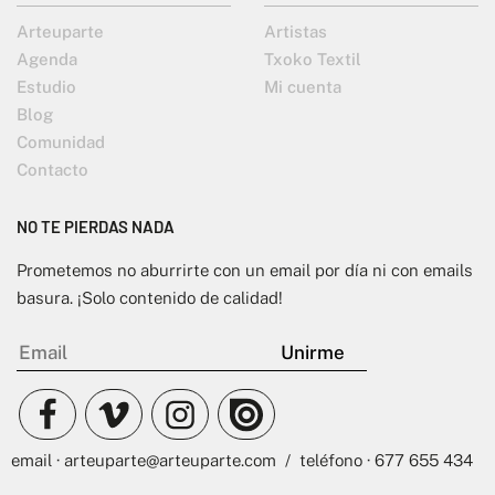
Arteuparte
Artistas
Agenda
Txoko Textil
Estudio
Mi cuenta
Blog
Comunidad
Contacto
NO TE PIERDAS NADA
Prometemos no aburrirte con un email por día ni con emails
basura. ¡Solo contenido de calidad!
email · arteuparte@arteuparte.com / teléfono · 677 655 434