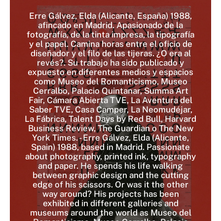
Erre Gálvez, Elda (Alicante, España) 1988,
afincado en Madrid. Apasionado de la
fotografía, de la tinta impresa, la tipografía
y el papel. Camina horas entre el oficio de
diseñador y el filo de las tijeras. ¿O era al
revés?. Su trabajo ha sido publicado y
expuesto en diferentes medios y espacios
como Museo del Romanticismo, Museo
Cerralbo, Palacio Quintanar, Summa Art
Fair, Cámara Abierta TVE, La Aventura del
Saber TVE, Casa Camper, La Neomudéjar,
La Fábrica, Talent Days by Red Bull, Harvard
Business Review, The Guardian o The New
York Times. - Erre Gálvez, Elda (Alicante,
Spain) 1988, based in Madrid. Passionate
about photography, printed ink, typography
and paper. He spends his life walking
between graphic design and the cutting
edge of his scissors. Or was it the other
way around? His projects has been
exhibited in different galleries and
museums around the world as Museo del