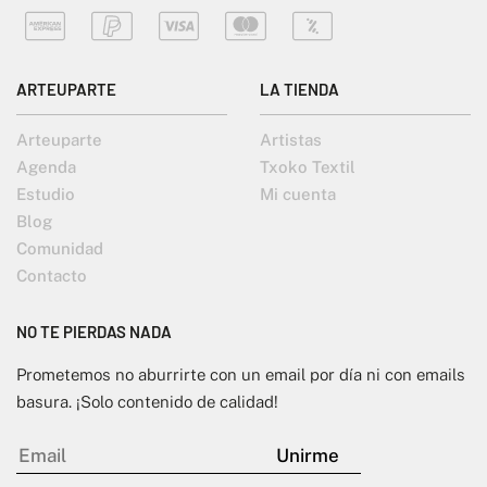
ARTEUPARTE
LA TIENDA
Arteuparte
Artistas
Agenda
Txoko Textil
Estudio
Mi cuenta
Blog
Comunidad
Contacto
NO TE PIERDAS NADA
Prometemos no aburrirte con un email por día ni con emails
basura. ¡Solo contenido de calidad!