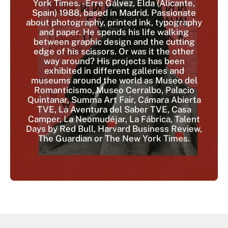
York Times. - Erre Gálvez, Elda (Alicante,
Spain) 1988, based in Madrid. Passionate
about photography, printed ink, typography
and paper. He spends his life walking
between graphic design and the cutting
edge of his scissors. Or was it the other
way around? His projects has been
exhibited in different galleries and
museums around the world as Museo del
Romanticismo, Museo Cerralbo, Palacio
Quintanar, Summa Art Fair, Cámara Abierta
TVE, La Aventura del Saber TVE, Casa
Camper, La Neomudéjar, La Fábrica, Talent
Days by Red Bull, Harvard Business Review,
The Guardian or The New York Times.