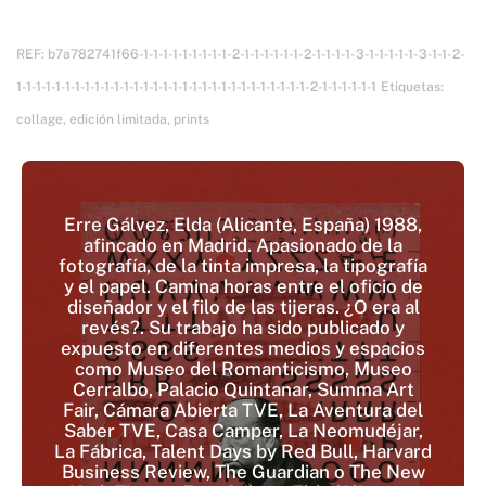
REF:
b7a782741f66-1-1-1-1-1-1-1-1-1-2-1-1-1-1-1-1-2-1-1-1-1-3-1-1-1-1-1-3-1-1-2-
1-1-1-1-1-1-1-1-1-1-1-1-1-1-1-1-1-1-1-1-1-1-1-1-1-1-1-1-1-1-2-1-1-1-1-1-1
Etiquetas:
collage
,
edición limitada
,
prints
Erre Gálvez, Elda (Alicante, España) 1988,
afincado en Madrid. Apasionado de la
fotografía, de la tinta impresa, la tipografía
y el papel. Camina horas entre el oficio de
diseñador y el filo de las tijeras. ¿O era al
revés?. Su trabajo ha sido publicado y
expuesto en diferentes medios y espacios
como Museo del Romanticismo, Museo
Cerralbo, Palacio Quintanar, Summa Art
Fair, Cámara Abierta TVE, La Aventura del
Saber TVE, Casa Camper, La Neomudéjar,
La Fábrica, Talent Days by Red Bull, Harvard
Business Review, The Guardian o The New