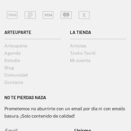
ARTEUPARTE
LA TIENDA
Arteuparte
Artistas
Agenda
Txoko Textil
Estudio
Mi cuenta
Blog
Comunidad
Contacto
NO TE PIERDAS NADA
Prometemos no aburrirte con un email por día ni con emails
basura. ¡Solo contenido de calidad!