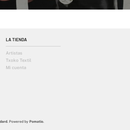
LA TIENDA
Artistas
Txoko Textil
Mi cuenta
dard
. Powered by
Pomatio
.