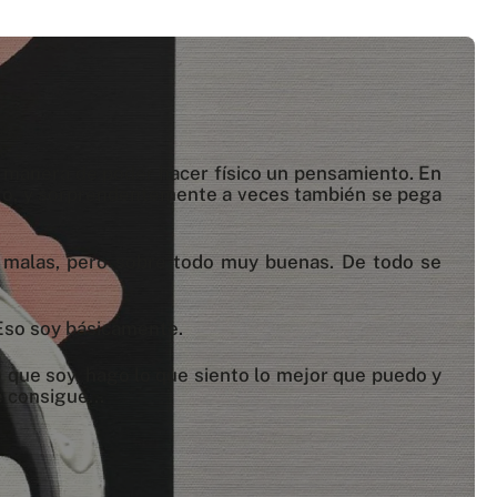
la manera de poder hacer físico un pensamiento. En
rito, y sorprendentemente a veces también se pega
as malas, pero sobre todo muy buenas. De todo se
Eso soy básicamente.
 que soy, hago lo que siento lo mejor que puedo y
 consigue...