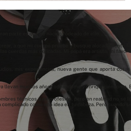
ran parte es que he nacido rodeado de ello...
r, a crear, a que mi cuerpo pruebe y busque alocadamente 
 las cuerdas más delicadas. Mi papá era artista, mi favo
studios, mis experiencias, nueva gente que aporta cos
 ya llevan muchos años rodeándome y enriqueciéndome. 
bres técnicos a mi profesión, pero en realidad no sé lo
an complicado como una idea en tu cabeza. Pero cuando se