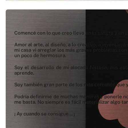
Comencé con lo que creo llevo en la sangre y en g
Amor al arte, al diseño, a lo creativo, a inventa
mi casa vi arreglar los más graves problemas con
un poco de hermosura.
Soy el desarrollo de mi alocada historia, mis e
aprende.
Soy también gran parte de los más cercanos que
Podría definirme de muchas maneras y ponerle nom
me basta. No siempre es fácil materializar algo t
¡ Ay cuando se consigue... ¡