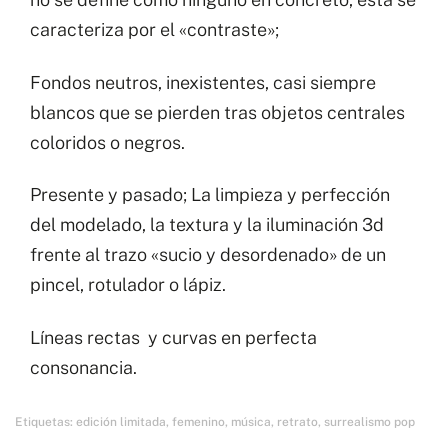
caracteriza por el «contraste»;
Fondos neutros, inexistentes, casi siempre
blancos que se pierden tras objetos centrales
coloridos o negros.
Presente y pasado; La limpieza y perfección
del modelado, la textura y la iluminación 3d
frente al trazo «sucio y desordenado» de un
pincel, rotulador o lápiz.
Líneas rectas y curvas en perfecta
consonancia.
Etiquetas:
edición limitada
,
femenino
,
música
,
retrato
,
surrealismo pop