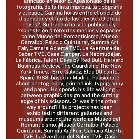
afincado en Madrid. Apasionado de la
fotografía, de la tinta impresa, la tipografía
y el papel. Camina horas entre el oficio de
diseñador y el filo de las tijeras. ¿O era al
revés?. Su trabajo ha sido publicado y
expuesto en diferentes medios y espacios
como Museo del Romanticismo, Museo
Cerralbo, Palacio Quintanar, Summa Art
Fair, Cámara Abierta TVE, La Aventura del
Saber TVE, Casa Camper, La Neomudéjar,
La Fábrica, Talent Days by Red Bull, Harvard
Business Review, The Guardian o The New
York Times. - Erre Gálvez, Elda (Alicante,
Spain) 1988, based in Madrid. Passionate
about photography, printed ink, typography
and paper. He spends his life walking
between graphic design and the cutting
edge of his scissors. Or was it the other
way around? His projects has been
exhibited in different galleries and
museums around the world as Museo del
Romanticismo, Museo Cerralbo, Palacio
Quintanar, Summa Art Fair, Cámara Abierta
TVE, La Aventura del Saber TVE, Casa