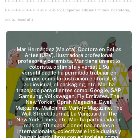
1-1-1-1-1-1-1-1-1-1-1-1-1-1-1-1-1-1-1-1-1-1-1-1-1-1-1-1-1-1-1-1-1-1-1-1-1-1-1-1-1-1-1-1-1-1-
1-1-1-1-1-1-1-1-1-1-1-1-1-2-1-1-1-2-1-2
Etiquetas:
edición limitada
,
hostelería
,
prints
,
risografía
Mar Hernández (Malota). Doctora en Bellas
Artes (UPV). Ilustradora profesional,
profesora y ceramista. Mar tiene un estilo
colorista, optimista y versátil. Su
versatilidad le ha permitido trabajar en
campos como la ilustración editorial, el
audiovisual, el packaging, etc. Mar ha
trabajado para clientes como: Google, SAP,
Samsung, Volkswagen, Fly Emirates, The
New Yorker, Oprah Magazine, Dwell
Magazine, Mailchimp, Variety Magazine, The
Wall Street Journal, La Vanguardia, The
New York Times, etc. Mar ha participado en
más de 70 exposiciones nacionales e
internacionales, colectivas e individuales y
ha publicado libros con editoriales como