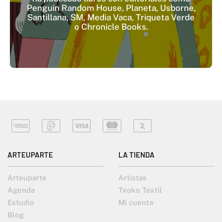
Penguin Random House, Planeta, Usborne,
Santillana, SM, Media Vaca, Triqueta Verde
o Chronicle Books.
ARTEUPARTE
LA TIENDA
Arteuparte
Artistas
Agenda
Txoko Textil
Estudio
Mi cuenta
Blog