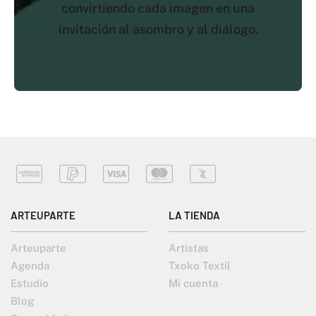
convirtiendo cada imagen en una
invitación al asombro y al diálogo.
ARTEUPARTE
LA TIENDA
Arteuparte
Artistas
Agenda
Txoko Textil
Estudio
Mi cuenta
Blog