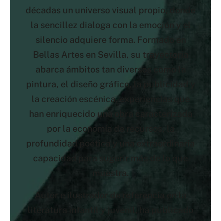
décadas un universo visual propio, donde
la sencillez dialoga con la emoción y el
silencio adquiere forma. Formado en
Bellas Artes en Sevilla, su trayectoria
abarca ámbitos tan diversos como la
pintura, el diseño gráfico, la publicidad y
la creación escénica, experiencias que
han enriquecido una obra caracterizada
por la economía de recursos, la
profundidad poética y una extraordinaria
capacidad para sugerir más de lo que
muestra.
Autor e ilustrador de referencia en la
literatura infantil y juvenil, ha publicado