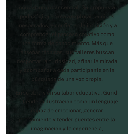
ocupan un lugar central. Su propuesta
pedagógica anima a explorar caminos
inesperados, a confiar en la intuición y a
comprender el proceso creativo como
una forma de conocimiento. Más que
enseñar técnicas, sus talleres buscan
despertar la curiosidad, afinar la mirada
y acompañar a cada participante en la
búsqueda de una voz propia.
En su obra y en su labor educativa, Guridi
entiende la ilustración como un lenguaje
capaz de emocionar, generar
pensamiento y tender puentes entre la
imaginación y la experiencia,