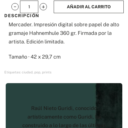
AÑADIR AL CARRITO
Mercader
DESCRIPCIÓN
cantidad
Mercader. Impresión digital sobre papel de alto
gramaje Hahnemhule 360 gr. Firmada por la
artista. Edición limitada.
Tamaño · 42 x 29,7 cm
Etiquetas:
ciudad
,
pop
,
prints
Raúl Nieto Guridi, conocido
artísticamente como Guridi, ha
construido a lo largo de las últimas