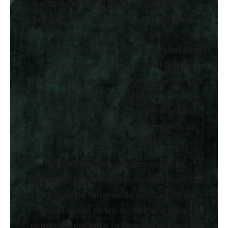
más de ochenta libros, traducidos a
numerosos idiomas y reconocidos con
diversos premios nacionales e
internacionales. Sus imágenes, habitadas
por la ternura, el humor sutil y una
mirada profundamente humana, invitan a
lectores de todas las edades a detenerse,
contemplar y descubrir la belleza
escondida en los pequeños gestos y en
las historias esenciales.
Paralelamente a su labor creativa,
desarrolla una intensa actividad docente
a través de talleres de ilustración y
creatividad en los que el juego, la
experimentación y la libertad expresiva