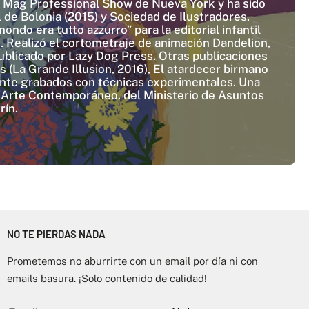
3 Mag Professional Show de Nueva York y ha sido
l de Bolonia (2015) y Sociedad de Ilustradores.
ndo era tutto azzurro” para la editorial infantil
li. Realizó el cortometraje de animación Dandelion,
publicado por Lazy Dog Press. Otras publicaciones
s (La Grande Illusion, 2016), El atardecer birmano
lmente grabados con técnicas experimentales. Una
e Arte Contemporáneo. del Ministerio de Asuntos
rín.
NO TE PIERDAS NADA
Prometemos no aburrirte con un email por día ni con
emails basura. ¡Solo contenido de calidad!