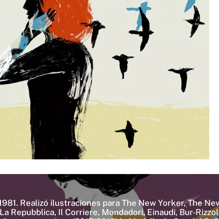
 en 1981. Realizó ilustraciones para The New Yorker, The
 Repubblica, Il Corriere, Mondadori, Einaudi, Bur-Rizzoli,