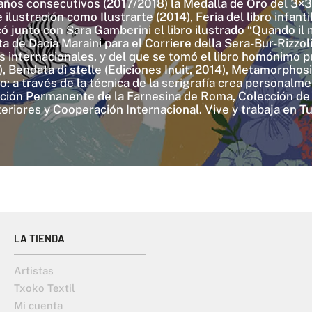
ños consecutivos (2017/2018) la Medalla de Oro del 3×
lustración como Ilustrarte (2014), Feria del libro infanti
 junto con Sara Gamberini el libro ilustrado “Quando il mo
eta de Dacia Maraini para el Corriere della Sera-Bur-Rizzo
es internacionales, y del que se tomó el libro homónimo 
), Bendata di stelle (Ediciones Inuit, 2014), Metamorphosi
do: a través de la técnica de la serigrafía crea persona
cción Permanente de la Farnesina de Roma, Colección d
eriores y Cooperación Internacional. Vive y trabaja en Tu
LA TIENDA
Artistas
Txoko Textil
Mi cuenta