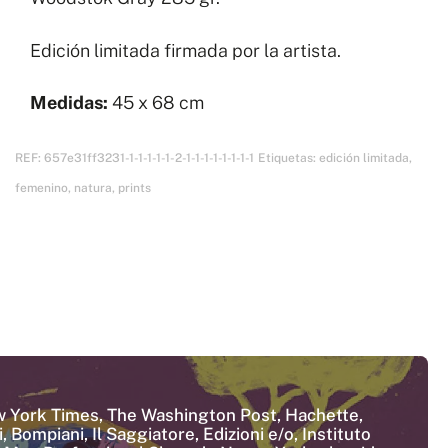
Edición limitada firmada por la artista.
Medidas:
45 x 68 cm
REF:
657e31ff3231-1-1-1-1-1-2-1-1-1-1-1-1-1-1
Etiquetas:
edición limitada
,
femenino
,
natura
,
prints
 New York Times, The Washington Post, Hachette,
 Bompiani, Il Saggiatore, Edizioni e/o, Instituto