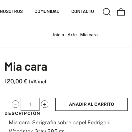
NOSOTROS
COMUNIDAD
CONTACTO
Inicio
-
Arte
-
Mia cara
Mia cara
120,00
€
IVA incl.
AÑADIR AL CARRITO
Mia
DESCRIPCIÓN
cara
Mia cara. Serigrafía sobre papel Fedrigoni
cantidad
Woodstok Gray 285 gr.