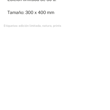
cantidad
Tamaño: 300 x 400 mm
Etiquetas:
edición limitada
,
natura
,
prints