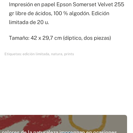
Impresión en papel Epson Somerset Velvet 255
chica
gr libre de ácidos, 100 % algodón. Edición
y
limitada de 20 u.
chico
cantidad
Tamaño: 42 x 29,7 cm (díptico, dos piezas)
Etiquetas:
edición limitada
,
natura
,
prints
Los colores de la naturaleza impregnan en ocasiones