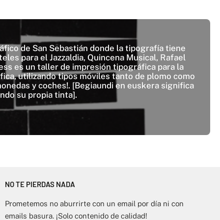
áfico de San Sebastián donde la tipografía tiene
les para el Jazzaldia, Quincena Musical, Rafael
ss es un taller de impresión tipográfica para la
áfica, utilizando tipos móviles tanto de plomo como
 monedas y coches!. [Begiaundi en euskera significa
do su propia tinta].
NO TE PIERDAS NADA
Prometemos no aburrirte con un email por día ni con
emails basura. ¡Solo contenido de calidad!