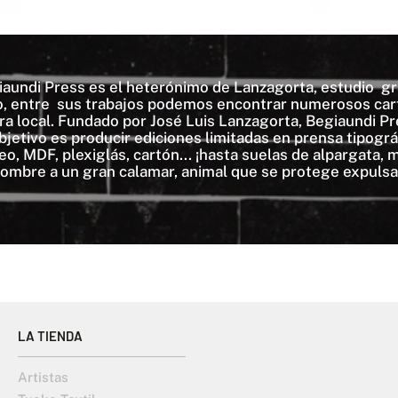
iaundi Press es el heterónimo de Lanzagorta, estudio gr
o, entre sus trabajos podemos encontrar numerosos carte
a local. Fundado por José Luis Lanzagorta, Begiaundi Pre
bjetivo es producir ediciones limitadas en prensa tipogr
o, MDF, plexiglás, cartón... ¡hasta suelas de alpargata,
nombre a un gran calamar, animal que se protege expulsan
LA TIENDA
Artistas